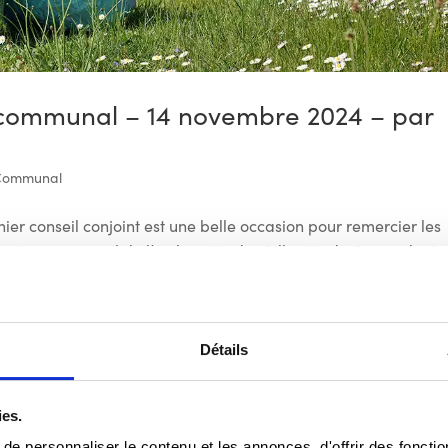
 communal – 14 novembre 2024 – par
 Communal
er conseil conjoint est une belle occasion pour remercier les
n énorme travail de l’ombre : Nadia Gillet, Linda Bernard, Ma
guenne. ...
Détails
ies.
e personnaliser le contenu et les annonces, d'offrir des fonctio