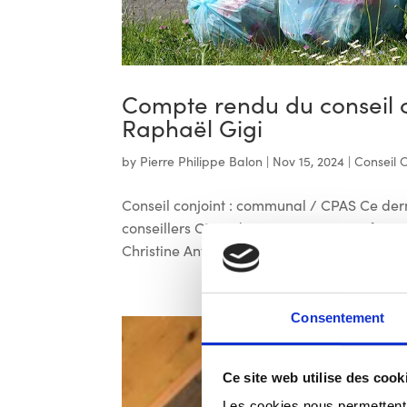
Compte rendu du conseil
Raphaël Gigi
by
Pierre Philippe Balon
|
Nov 15, 2024
|
Conseil
Conseil conjoint : communal / CPAS Ce derni
conseillers CPAS de notre groupe qui font u
Christine Antoine, Frédéric Bach et Paul Fo
Consentement
Ce site web utilise des cook
Les cookies nous permettent d