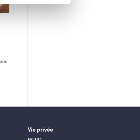
gies
.
Vie privée
RGPD