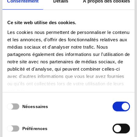
Consentement
Détails
À propos des cookies
de consultation et de co-construction. 25.000€
25.000€ alloués chaque...
Ce site web utilise des cookies.
12. Une commune qui intègre les enjeux
Les cookies nous permettent de personnaliser le contenu
transfrontaliers
et les annonces, d'offrir des fonctionnalités relatives aux
by
Stéphane Jean
|
Sep 11, 2024
|
Programme
médias sociaux et d'analyser notre trafic. Nous
partageons également des informations sur l'utilisation de
Les travailleurs frontaliers, de plus en plus
notre site avec nos partenaires de médias sociaux, de
nombreux dans notre commune, sont confrontés
publicité et d'analyse, qui peuvent combiner celles-ci
à des difficultés de déplacement vers le GDL
avec d'autres informations que vous leur avez fournies
(routes saturées, accidents, problèmes de train à
ou qu'ils ont collectées lors de votre utilisation de leurs
répétition…) qui pèsent sur leur quotidien et leur
services.
vie familiale. Le défi pour...
Sélection
Nécessaires
du
11. Une commune qui agit pour la sécurité
consentement
by
Stéphane Jean
|
Sep 11, 2024
|
Programme
Préférences
106 unités Effectifs policiers Zone de police en