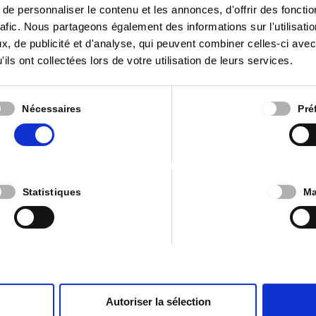
e personnaliser le contenu et les annonces, d'offrir des fonctio
rafic. Nous partageons également des informations sur l'utilisati
, de publicité et d'analyse, qui peuvent combiner celles-ci avec
ils ont collectées lors de votre utilisation de leurs services.
 communal – 14 novembre 2024 – par
Nécessaires
Pré
 Communal
er conseil conjoint est une belle occasion pour remercier les
n énorme travail de l’ombre : Nadia Gillet, Linda Bernard, Ma
Statistiques
Ma
guenne. ...
Autoriser la sélection
Liens utiles
eil