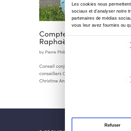
Les cookies nous permettent d
sociaux et d'analyser notre t
partenaires de médias sociaux
vous leur avez fournies ou qu'
Compte rendu du conseil
Raphaël Gigi
Sélection
du
by
Pierre Philippe Balon
|
Nov 15, 2024
|
Conseil
consentement
Conseil conjoint : communal / CPAS Ce derni
conseillers CPAS de notre groupe qui font u
Christine Antoine, Frédéric Bach et Paul Fo
Refuser
Accu