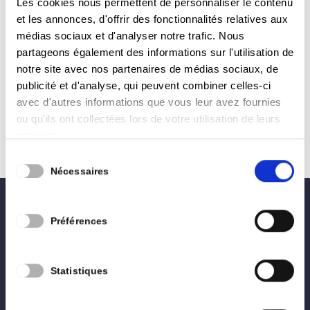
by
Pierre Philippe Balon
|
Fév 24, 2024
|
Conseil
Les cookies nous permettent de personnaliser le contenu
et les annonces, d'offrir des fonctionnalités relatives aux
Communal
médias sociaux et d'analyser notre trafic. Nous
Information sur l’Opération de Développement
partageons également des informations sur l'utilisation de
notre site avec nos partenaires de médias sociaux, de
Rural d’Arlon Processus participatif qui sera
publicité et d'analyse, qui peuvent combiner celles-ci
encadré par la Fondation Rurale de Wallonie.
avec d'autres informations que vous leur avez fournies
C’est une démarche communale qui repose sur
ou qu'ils ont collectées lors de votre utilisation de leurs
la participation continue des citoyens avec une
services.
réflexion globale sur...
Sélection
Nécessaires
du
consentement
0496 02 27 28
Préférences
lesengagés.arlon@gmail.com
Statistiques
Accueil