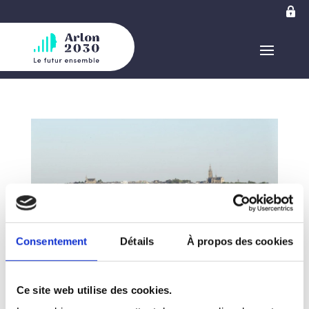
Consentement
Détails
À propos des cookies
Compte rendu du conseil communal – 22 février
Ce site web utilise des cookies.
2024 – par Anne-Catherine Goffinet