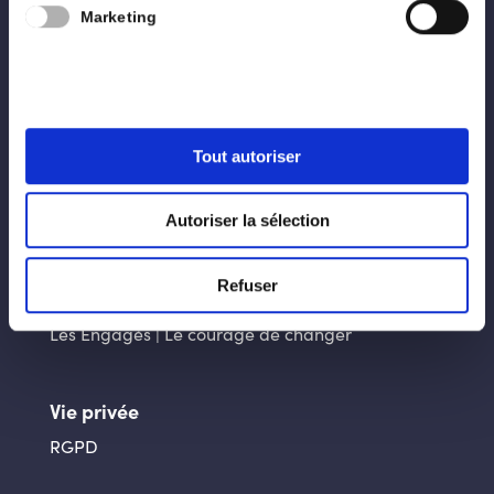
Nous
Marketing
Programme
Blog
Contact
Tout autoriser
Liens utiles
Autoriser la sélection
La ville d’Arlon
La Province du Luxembourg
Refuser
Génération Engagée
Les Engagés | Le courage de changer
Vie privée
RGPD