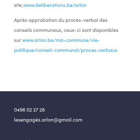
site
www.deliberations.be/arlon
Après approbation du procès-verbal des
conseils communaux, ceux-ci sont disponibles
sur
www.arlon.be/ma-commune/vie-
politique/conseil-communal/proces-verbaux
0496 02 27 28
lesengagés.arlon@gmail.com