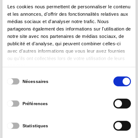
poursuivre plus d’investissement.
Les cookies nous permettent de personnaliser le contenu
et les annonces, d'offrir des fonctionnalités relatives aux
En province de Luxembourg on a une longueur
médias sociaux et d'analyser notre trafic. Nous
partageons également des informations sur l'utilisation de
d’avance en la matière en matière curatif.
notre site avec nos partenaires de médias sociaux, de
publicité et d'analyse, qui peuvent combiner celles-ci
L’ objectif sur la période de 2024-2028 : assurer
avec d'autres informations que vous leur avez fournies
la gestion de l’égouttage sur une Zone limitée sur
ou qu'ils ont collectées lors de votre utilisation de leurs
27 km de pour pouvoir proposer sur gestion
services.
intégrée. Les villages qui répondaient au mieux
Sélection
Nécessaires
du
aux critères de la SPGE à savoir Bonnert et
consentement
Waltzing.
Préférences
Pour info : sur la commune nous avons 160 km
d’égouttage actuellement. cadastre, inspection
Statistiques
et curatif déjà fait sur notre commune.