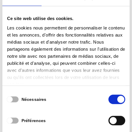
Ce site web utilise des cookies.
Résultats Financiers Nets = Déficits
Les cookies nous permettent de personnaliser le contenu
et les annonces, d'offrir des fonctionnalités relatives aux
2022 ( Prévision Fin d’année ) : – 1 516 000 €
médias sociaux et d'analyser notre trafic. Nous
Budget 2023 : – 5 805 000 €
partageons également des informations sur l'utilisation de
Plan de gestion 2023 – 2028 : Des prévisions
notre site avec nos partenaires de médias sociaux, de
d’un déficit de -10 000 000 € en 2028 ( sans
publicité et d'analyse, qui peuvent combiner celles-ci
une intervention du fédéral au niveau de la
avec d'autres informations que vous leur avez fournies
pension des statutaires )
ou qu'ils ont collectées lors de votre utilisation de leurs
services.
Explications de ces déficits:
Sélection
Nécessaires
du
Conjoncture défavorable
consentement
Inflation/Indexation ( Charges salariales : + 15
Préférences
000 000 € / Energie : = + 5 000 000 €)
Volatilité des prix