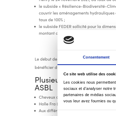
le subside « Résilience-Biodiversité-Cli
couvrir les aménagements hydrauliques d
taux de 100% ;
le subside FEDER sollicité pour la dimens
montant de 520.668,00€, conformément à
Consentement
Le début des travaux est prévu pour mi-2024
bénéficier de tous les subsides.
Ce site web utilise des cook
Plusieurs subventions o
Les cookies nous permettent d
ASBL
sociaux et d'analyser notre t
partenaires de médias sociaux
Cheveux aux vents
vous leur avez fournies ou qu'
Holle Fra (ASBL liée au Carnaval)
Aux différents mouvements de jeunesse 
Sélection