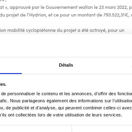
mat », approuvé par le Gouvernement wallon le 23 mars 2022, 
u projet de l’Hydrion, et ce pour un montant de 793.522,31€,
ion mobilité cyclopiétonne du projet a été octroyé, pour un
 la demande introduite le 24 mai 2022
Détails
 et ils doivent être terminés pour fin 2025 pour pouvoir
ies.
nt été octroyées à différentes
e personnaliser le contenu et les annonces, d'offrir des fonctio
rafic. Nous partageons également des informations sur l'utilisati
, de publicité et d'analyse, qui peuvent combiner celles-ci avec
ils ont collectées lors de votre utilisation de leurs services.
e
de la commune : la 5
unité Luxembourg, les scouts d’Arlon et 