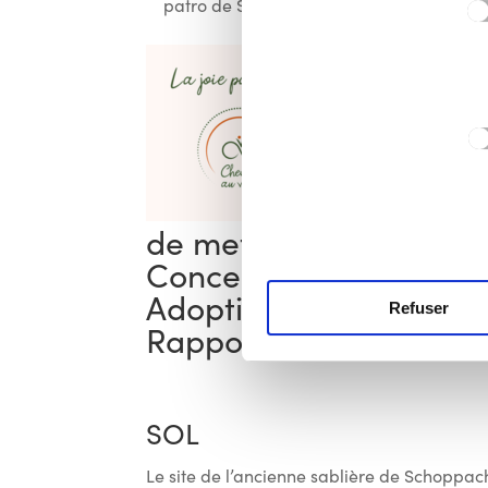
patro de Stockem.
du
consentement
de mettre en œuvre 
Concerté à caractère
Adoption de l’avant-pr
Refuser
Rapport sur les Incide
SOL
Le site de l’ancienne sablière de Schoppach 