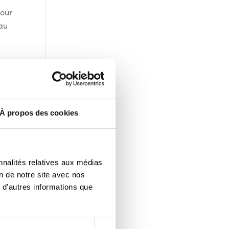
pour
 au
À propos des cookies
nnalités relatives aux médias
on de notre site avec nos
 d'autres informations que
le