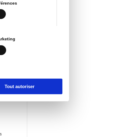
férences
rketing
l
Tout autoriser
s