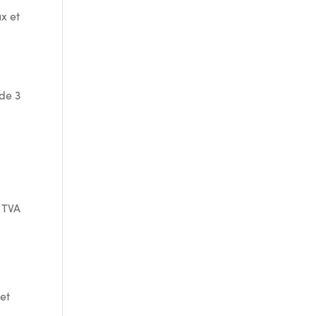
x et
 de 3
s TVA
 et