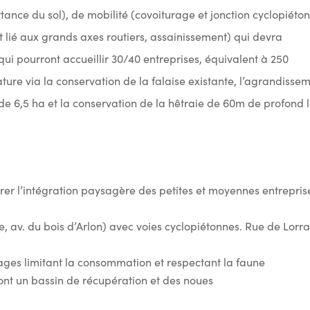
tance du sol), de mobilité (covoiturage et jonction cyclopiéto
it lié aux grands axes routiers, assainissement) qui devra
i pourront accueillir 30/40 entreprises, équivalent à 250
ature via la conservation de la falaise existante, l’agrandisse
de 6,5 ha et la conservation de la hêtraie de 60m de profond 
surer l’intégration paysagère des petites et moyennes entrepris
ine, av. du bois d’Arlon) avec voies cyclopiétonnes. Rue de Lorr
rages limitant la consommation et respectant la faune
 dont un bassin de récupération et des noues