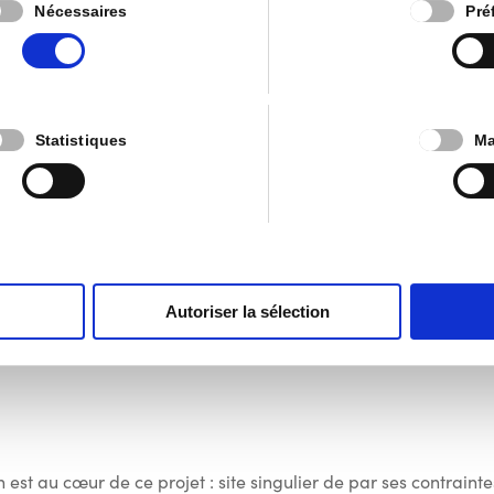
Nécessaires
Pré
Schéma
d’Orientatio
Statistiques
Ma
n Locale
(SOL) en vue
la Zone d’Aménagement Communa
 économique de Schoppach –
ojet et du projet de contenu du
Autoriser la sélection
nces Environnementales (RIE) :
est au cœur de ce projet : site singulier de par ses contrainte