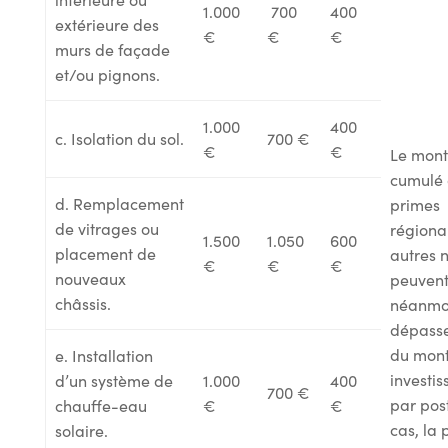
1.000
700
400
extérieure des
€
€
€
murs de façade
et/ou pignons.
1.000
400
c. Isolation du sol.
700 €
€
€
Le mont
cumulé 
d. Remplacement
primes
de vitrages ou
régiona
1.500
1.050
600
placement de
autres 
€
€
€
nouveaux
peuven
châssis.
néanmo
dépasse
du mont
e. Installation
investi
d’un système de
1.000
400
700 €
par pos
chauffe-eau
€
€
cas, la
solaire.