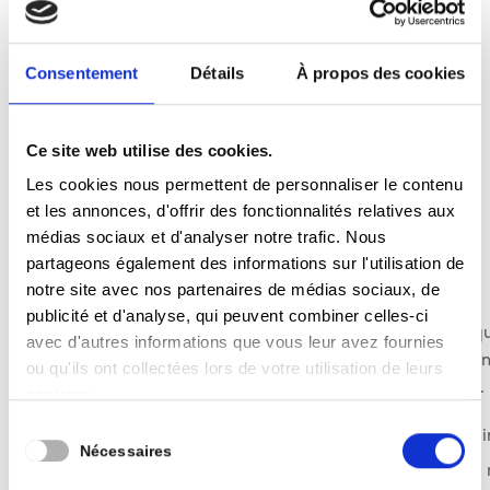
batardeaux, de
portes et portails
Consentement
Détails
À propos des cookies
étanches ou de
barrières
temporaires.
Ce site web utilise des cookies.
Les cookies nous permettent de personnaliser le contenu
k. Réalisation
et les annonces, d'offrir des fonctionnalités relatives aux
d’ouvrages en
médias sociaux et d'analyser notre trafic. Nous
maçonnerie tels
partageons également des informations sur l'utilisation de
que murs,
notre site avec nos partenaires de médias sociaux, de
murets,
publicité et d'analyse, qui peuvent combiner celles-ci
caniveaux et
Idem qu
avec d'autres informations que vous leur avez fournies
2.500 €
rehaussement de
mention
ou qu'ils ont collectées lors de votre utilisation de leurs
bordures.
dessus.
services.
pour l’ensemble des
Sélection
Prime l
investissements
l. Réalisation de
Nécessaires
du
travaux sur le
50% du
consentement