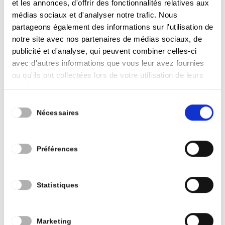
de 7 %
et les annonces, d'offrir des fonctionnalités relatives aux
+ 189 376 €
Dotation au CPAS :
médias sociaux et d'analyser notre trafic. Nous
partageons également des informations sur l'utilisation de
+ 68 660
Dotation à la Zone de police :
notre site avec nos partenaires de médias sociaux, de
€
publicité et d'analyse, qui peuvent combiner celles-ci
Dotation à la Zone de Secours (
avec d'autres informations que vous leur avez fournies
+ 80597 €
Pompiers) :
ou qu'ils ont collectées lors de votre utilisation de leurs
Subsides à la Maison de la culture a
services.
64 000 €
augmenté de
soit 15%
Sélection
Intervention Fabriques d’églises et autres
Nécessaires
du
+/ 101 895 €
cultes :
soit 21 %
consentement
+ 111 363 €
Clubs sportifs :
soit 21 ´%
Préférences
Taux de réalisation : 93,72 % par rapport au
budget initial
Dépenses de dettes :
Statistiques
Les dépenses relatives à la dette
10 818 000 €
s’élèvent à
Le solde restant dû (à charge de la
Marketing