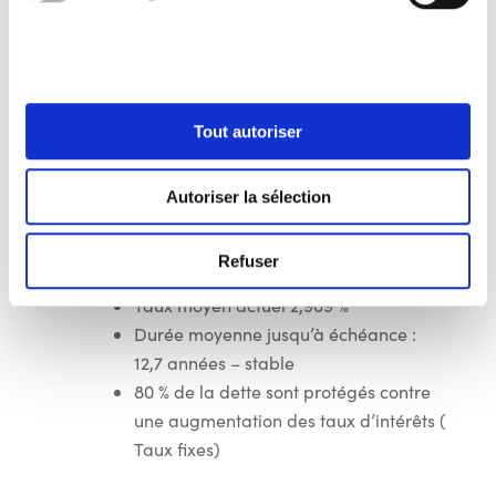
78 952
commune s’élevait au 31/12/23 à
039 €
(assez stable )
Gestion très active et agressive mené par
le service des finances pour contrôler les
taux d’emprunts .
Tout autoriser
Exemple : Les emprunts pour la place
Leopold ont un taux d’intérêt bloqué à
Autoriser la sélection
2,11 % sur une durée de 25 ans . Sans
cette opération le taux serait de 4,5 %
Refuser
–
Taux moyen actuel 2,909 %
Durée moyenne jusqu’à échéance :
12,7 années – stable
80 % de la dette sont protégés contre
une augmentation des taux d’intérêts (
Taux fixes)