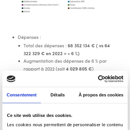
Dépenses :
68 352 134 € ( vs 64
Total des dépenses :
322 329 € en 2022 = + 6 %)
Augmentation des dépenses de 6 % par
4 029 805 €
rapport à 2022 (soit
)
+2 231 580 €
Frais de personnel : + 10 % –
( 4 tranches indiciaires en 2022 )
+ 672
Frais de fonctionnement :+ 5 ´%-
Consentement
Détails
À propos des cookies
567 €
( Augmentation frais de
téléphonie, de correspondance ,
chauffage et assurances )
Ce site web utilise des cookies.
Les dépenses de transfert ont augmenté
Les cookies nous permettent de personnaliser le contenu