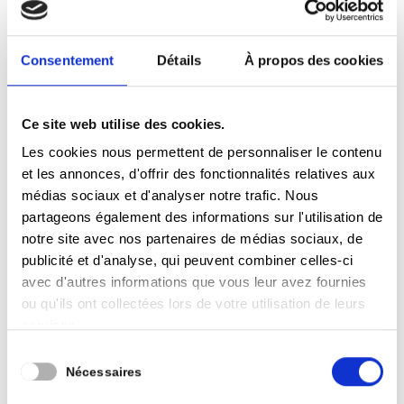
Consentement
Détails
À propos des cookies
Ce site web utilise des cookies.
Les cookies nous permettent de personnaliser le contenu
et les annonces, d'offrir des fonctionnalités relatives aux
médias sociaux et d'analyser notre trafic. Nous
partageons également des informations sur l'utilisation de
notre site avec nos partenaires de médias sociaux, de
Budget
publicité et d'analyse, qui peuvent combiner celles-ci
avec d'autres informations que vous leur avez fournies
Approbation des
ou qu'ils ont collectées lors de votre utilisation de leurs
modifications budgétaire
services.
n°2/2025
Sélection
Nécessaires
du
L’objet principal de la modification budgétaire,
consentement