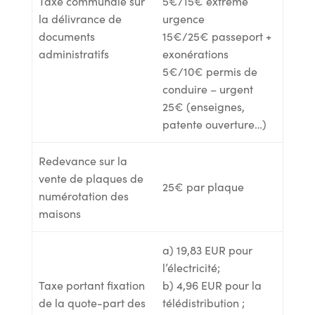
Taxe communale sur
5€/15€ extrême
la délivrance de
urgence
documents
15€/25€ passeport +
administratifs
exonérations
5€/10€ permis de
conduire – urgent
25€ (enseignes,
patente ouverture…)
Redevance sur la
vente de plaques de
25€ par plaque
numérotation des
maisons
a) 19,83 EUR pour
l’électricité;
Taxe portant fixation
b) 4,96 EUR pour la
de la quote-part des
télédistribution ;