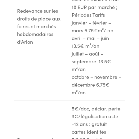
18 EUR par marché ;
Redevance sur les
Périodes Tarifs
droits de place aux
janvier – février –
foires et marchés
mars 6.75€m²/ an
hebdomadaires
avril – mai – juin
d’Arlon
13.5€ m²/an
juillet – août –
septembre 13.5€
m²/an
octobre – novembre –
décembre 6.75€
m²/an
5€/doc, déclar. perte
3€/légalisation acte
-12 ans : gratuit
cartes identités :