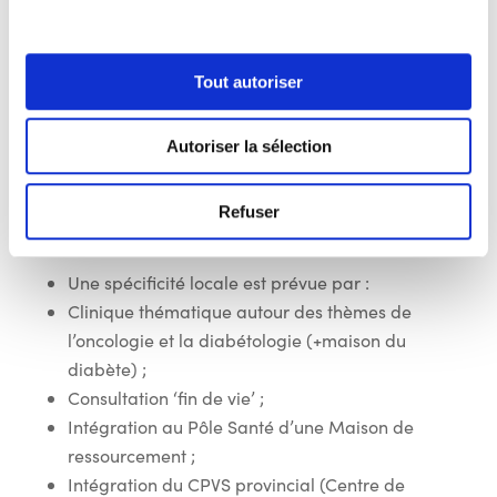
Un poste 1733 permettant un travail
complémentaire avec la 1ère ligne et
intégrant des soins non programmés.
Tout autoriser
Cette programmation est imprécise et le corps
Autoriser la sélection
médical n’a pas encore été consulté. De plus,
toutes les Proxi-Cliniques devraient avoir ces
Refuser
services.
Une spécificité locale est prévue par :
Clinique thématique autour des thèmes de
l’oncologie et la diabétologie (+maison du
diabète) ;
Consultation ‘fin de vie’ ;
Intégration au Pôle Santé d’une Maison de
ressourcement ;
Intégration du CPVS provincial (Centre de