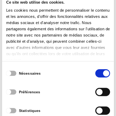
significative, il a été nécessaire d’utiliser une
Ce site web utilise des cookies.
partie de nos provisions (un peu moins de
Les cookies nous permettent de personnaliser le contenu
et les annonces, d'offrir des fonctionnalités relatives aux
2.500.000 €) afin d’atteindre l’équilibre. Malgré
médias sociaux et d'analyser notre trafic. Nous
cette reprise, le montant des provisions s’élèvent
partageons également des informations sur l'utilisation de
encore à 10.420.531,70 €.
notre site avec nos partenaires de médias sociaux, de
publicité et d'analyse, qui peuvent combiner celles-ci
Les dépenses se répartissent comme suit :
avec d'autres informations que vous leur avez fournies
ou qu'ils ont collectées lors de votre utilisation de leurs
Dépenses de personnel
: Les dépenses de
services.
personnel s’élèvent à 30.057.934,52 €, soit 41%
Sélection
du total des dépenses.
Nécessaires
du
Dépenses de fonctionnement
: Les dépenses
consentement
de fonctionnement sont de 15.830.695,92 €,
Préférences
représentant 22% du total des dépenses, avec
une augmentation de 14% par rapport à 2024.
Cette hause s’explique notamment par les
Statistiques
hauses liés à l’augmentation des coûts de