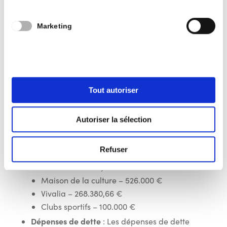
collecte des déchets
Dépenses de transfert
: Les dépenses de
Marketing
transfert passent de 13.180.811,69 € en 2023 à
13.947.673,55 €, représentant 19% du total des
dépenses.
CPAS – 4.382.135,94 € (augmentation de
6%)
Tout autoriser
Zone de police – 3.852.666,84 €
(augmentation de 8%)
Autoriser la sélection
Zone de secours – 1.716.281,93 €
(augmentation de 5%)
Refuser
RCA – 848.434,60 €
Cultes – 666.036,74 €
Maison de la culture – 526.000 €
Vivalia – 268.380,66 €
Clubs sportifs – 100.000 €
Dépenses de dette
: Les dépenses de dette