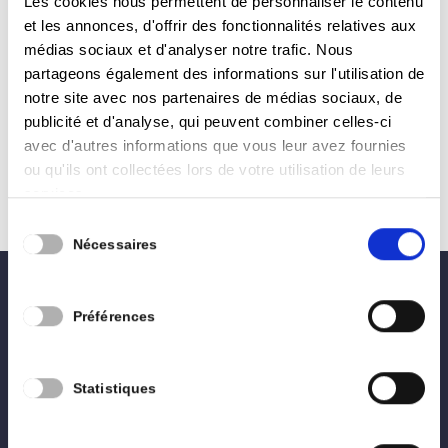
Kerger
Les cookies nous permettent de personnaliser le contenu
by
Raphaël Gigi
|
Jan 30, 2024
|
Culte
et les annonces, d'offrir des fonctionnalités relatives aux
médias sociaux et d'analyser notre trafic. Nous
Il y a des travaux dont peu de monde parle…
partageons également des informations sur l'utilisation de
Mais qui sont importants pour notre patrimoine !
notre site avec nos partenaires de médias sociaux, de
Ainsi en est-il des travaux actuellement réalisés
publicité et d'analyse, qui peuvent combiner celles-ci
à la chapelle St Croix – Route de Bastogne.
avec d'autres informations que vous leur avez fournies
ou qu'ils ont collectées lors de votre utilisation de leurs
Après l’aménagement des abords en 2014, la
services.
restauration intérieure et du...
Sélection
Nécessaires
du
consentement
0496 02 27 28
Préférences
lesengagés.arlon@gmail.com
Statistiques
Accueil
Nous