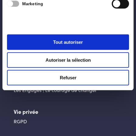
Marketing
Programme
Blog
Contact
Tout autoriser
Liens utiles
La ville d’Arlon
Autoriser la sélection
La Province du Luxembourg
Refuser
Génération Engagée
Les Engagés | Le courage de changer
Vie privée
RGPD