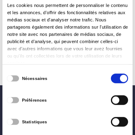
by
Pierre Philippe Balon
|
Juin 21, 2024
|
Conseil
Les cookies nous permettent de personnaliser le contenu
Communal
et les annonces, d'offrir des fonctionnalités relatives aux
médias sociaux et d'analyser notre trafic. Nous
EGOUTTAGE RUE DES HAIES-RUE NICOLAS
partageons également des informations sur l'utilisation de
BERGER Rue Nicolas Berger Remplacement de
notre site avec nos partenaires de médias sociaux, de
280 m de canalisations existantes par de
publicité et d'analyse, qui peuvent combiner celles-ci
nouvelles avec rebranchement des
avec d'autres informations que vous leur avez fournies
raccordements particuliers et avaloirs existants.
ou qu'ils ont collectées lors de votre utilisation de leurs
Les parcelles non construites seront également
services.
équipées de regards...
Sélection
Nécessaires
du
consentement
Préférences
0496 02 27 28
lesengagés.arlon@gmail.com
Statistiques
Accueil