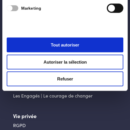
Nous
Marketing
Programme
Blog
Contact
Tout autoriser
Liens utiles
Autoriser la sélection
La ville d’Arlon
La Province du Luxembourg
Refuser
Génération Engagée
Les Engagés | Le courage de changer
Vie privée
RGPD