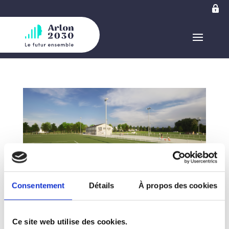
Consentement
Détails
À propos des cookies
Compte rendu du conseil communal – 20 juin
2024 – par Marc Kerger et Anne-Catherine
Goffinet
Ce site web utilise des cookies.