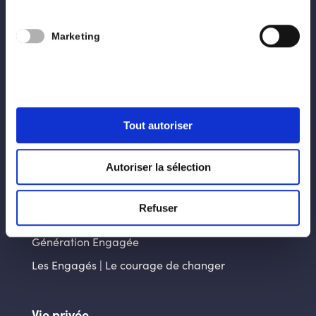
Accueil
Marketing
Nous
Programme
Blog
Contact
Tout autoriser
Autoriser la sélection
Liens utiles
La ville d’Arlon
Refuser
La Province du Luxembourg
Génération Engagée
Les Engagés | Le courage de changer
Vie privée