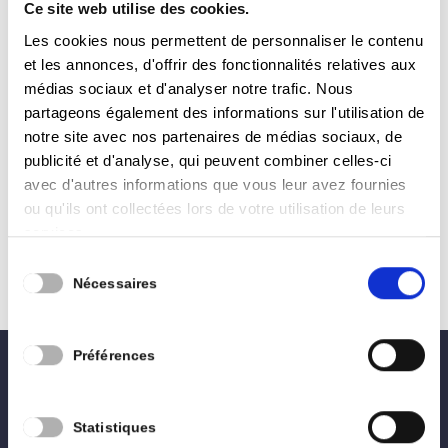
Ce site web utilise des cookies.
Compte rendu du conseil communal – 28
Les cookies nous permettent de personnaliser le contenu
mai2026 – par Pierre-Philippe Balon
et les annonces, d'offrir des fonctionnalités relatives aux
by
Pierre Philippe Balon
|
Mai 28, 2026
|
Conseil
médias sociaux et d'analyser notre trafic. Nous
Communal
partageons également des informations sur l'utilisation de
notre site avec nos partenaires de médias sociaux, de
Parc archéologique des thermes romains La Ville
publicité et d'analyse, qui peuvent combiner celles-ci
d’Arlon a déposé, avec quatre partenaires
avec d'autres informations que vous leur avez fournies
transfrontaliers, le projet MEMORIA ROMANA
ou qu'ils ont collectées lors de votre utilisation de leurs
dans le cadre du programme européen
services.
INTERREG VI Grande Région. Ce projet vise à
Sélection
valoriser le patrimoine gallo-romain de la...
Nécessaires
du
consentement
Préférences
0496 02 27 28
lesengagés.arlon@gmail.com
Statistiques