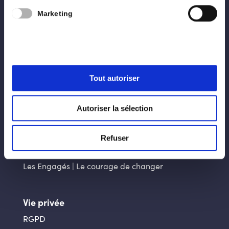
Nous
Marketing
Programme
Blog
Contact
Tout autoriser
Liens utiles
Autoriser la sélection
La ville d’Arlon
La Province du Luxembourg
Refuser
Génération Engagée
Les Engagés | Le courage de changer
Vie privée
RGPD