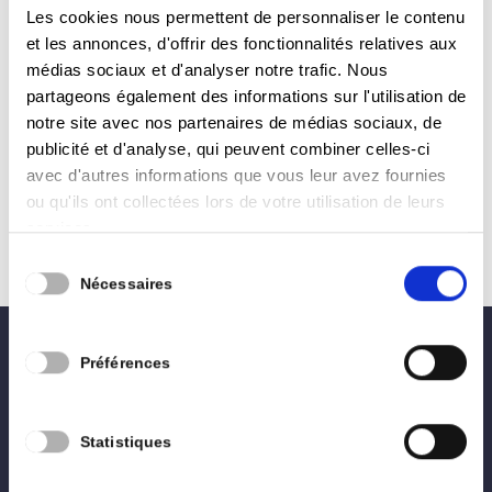
2026 – par Raphaël Gigi
Les cookies nous permettent de personnaliser le contenu
by
Pierre Philippe Balon
|
Juin 24, 2026
|
Conseil
et les annonces, d'offrir des fonctionnalités relatives aux
Communal
médias sociaux et d'analyser notre trafic. Nous
partageons également des informations sur l'utilisation de
Approbation du plan stratégique transversal
notre site avec nos partenaires de médias sociaux, de
2024-2030 Le PST est un document stratégique
publicité et d'analyse, qui peuvent combiner celles-ci
qui permet aux communes de définir leurs
avec d'autres informations que vous leur avez fournies
objectifs stratégiques et de les décliner en
ou qu'ils ont collectées lors de votre utilisation de leurs
objectifs opérationnels et en actions concrètes.
services.
Concrètement, le PST rassemble un ensemble...
Sélection
Nécessaires
du
consentement
Préférences
0496 02 27 28
lesengagés.arlon@gmail.com
Statistiques
Accueil