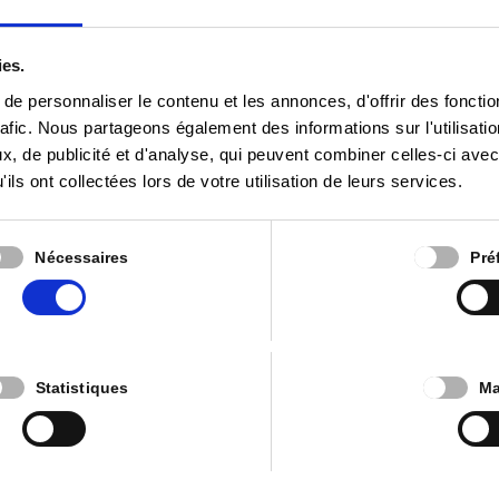
ies.
e personnaliser le contenu et les annonces, d'offrir des fonctio
rafic. Nous partageons également des informations sur l'utilisati
, de publicité et d'analyse, qui peuvent combiner celles-ci avec
ils ont collectées lors de votre utilisation de leurs services.
Nécessaires
Pré
ommunal – 16 avril 2025 – par Henri
Communal
Statistiques
Ma
trottoir partagé rue de Rédange. (Longueur de 160m). Jonc
rch. Montant de ce marché : 153.669,53 € TVA 21% comprise. M
 Intervention...