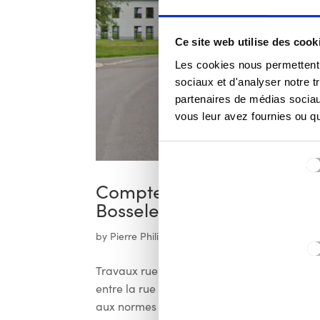
Ce site web utilise des cook
Les cookies nous permettent d
sociaux et d'analyser notre t
partenaires de médias sociaux
vous leur avez fournies ou qu'
Sélection
du
consentement
Compte rendu du conseil c
Bosseler
by
Pierre Philippe Balon
|
Avr 17, 2025
|
Conseil 
Travaux rue de Rédange Aménagement d’un 
entre la rue de Rédange et la rue de Dieki
aux normes pour PMR de l’arrêt de bus TEC.