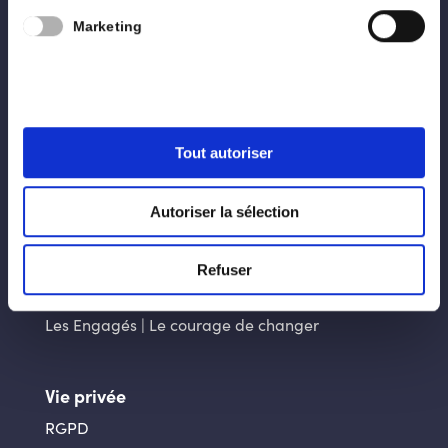
Nous
Marketing
Programme
Blog
Contact
Tout autoriser
Liens utiles
Autoriser la sélection
La ville d’Arlon
La Province du Luxembourg
Refuser
Génération Engagée
Les Engagés | Le courage de changer
Vie privée
RGPD