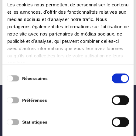
2025 – par Anne-Catherine Goffinet
Les cookies nous permettent de personnaliser le contenu
by
Pierre Philippe Balon
|
Fév 21, 2025
|
Conseil
et les annonces, d'offrir des fonctionnalités relatives aux
Communal
médias sociaux et d'analyser notre trafic. Nous
partageons également des informations sur l'utilisation de
Règlement d’ordre intérieur du Conseil
notre site avec nos partenaires de médias sociaux, de
communal – approbation des modifications.
publicité et d'analyse, qui peuvent combiner celles-ci
Quelques éléments ont été adaptés suite aux
avec d'autres informations que vous leur avez fournies
évolutions législatives du Code de démocratie
ou qu'ils ont collectées lors de votre utilisation de leurs
locale Adoption d’une motion pour la mise en
services.
place de mesures urgentes et...
Sélection
Nécessaires
du
consentement
Préférences
0496 02 27 28
lesengagés.arlon@gmail.com
Statistiques
Accueil