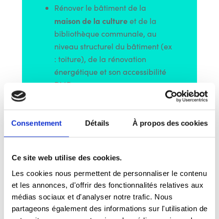
Rénover le bâtiment de la
maison de la culture
et de la
bibliothèque communale, au
niveau structurel du bâtiment (ex
: toiture), de la rénovation
énergétique et son accessibilité
PMR
hall polyvalent
Faire du
un
espace événementiel moderne
et polyvalent, via un nouveau
Consentement
Détails
À propos des cookies
projet architectural en phase
avec les besoins du secteur
Ce site web utilise des cookies.
Développer un pôle culturel et
touristique d’envergure dans
Les cookies nous permettent de personnaliser le contenu
et les annonces, d'offrir des fonctionnalités relatives aux
ensemble Palais-Hôtel du
l’
médias sociaux et d'analyser notre trafic. Nous
Nord
, en lien direct l’Espace
partageons également des informations sur l'utilisation de
Léopold