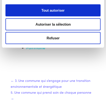
LIENS AVEC LES
Tout autoriser
AUTRES
THÉMATIQUES
Autoriser la sélection
qualité de vie
Refuser
jeunesse
Patrimoine
←
3. Une commune qui s’engage pour une transition
environnementale et énergétique
5. Une commune qui prend soin de chaque personne
→