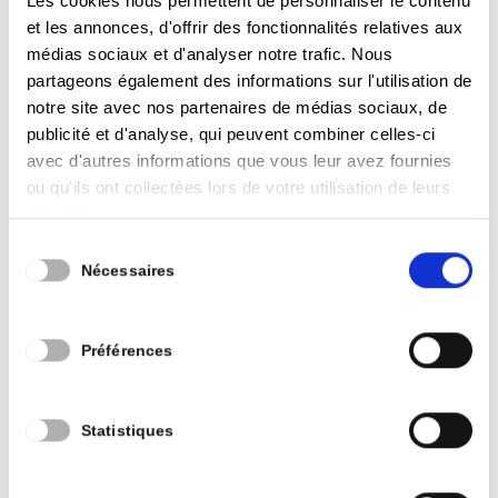
Les cookies nous permettent de personnaliser le contenu
gestion communale
et les annonces, d'offrir des fonctionnalités relatives aux
Sécurité – police – pompiers, la Culture ,
médias sociaux et d'analyser notre trafic. Nous
Relations internationales et Grande Région,
partageons également des informations sur l'utilisation de
Affaires économiques et commerciales, le
notre site avec nos partenaires de médias sociaux, de
Budget, les Finances, la Communication – la
publicité et d'analyse, qui peuvent combiner celles-ci
Participation citoyenne, les nouvelles
avec d'autres informations que vous leur avez fournies
technologies, l’Abri de nuit et les Restos du Cœur
ou qu'ils ont collectées lors de votre utilisation de leurs
services.
Comment je me définis
Sélection
Nécessaires
du
J’aime dire que je suis un visionnaire, rêveur et
consentement
pragmatique. Je recherche en permanence des
Préférences
sources d’inspiration dans le monde. Je suis très
ouvert à ce qui se passe dans des villes comme
Statistiques
Copenhague, par exemple.
J’apprécie ensuite de passer à l’action en équipe.