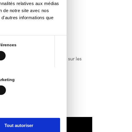
nnalités relatives aux médias
on de notre site avec nos
 d'autres informations que
’un nouveau Hall Polyvalent.
mbitions de nos clubs sportifs.
férences
contre le stationnement sauvage sur les
émarches administratives.
rketing
s familles.
Tout autoriser