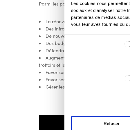
Parmi les points qui me tiennent à cœur :
Les cookies nous permettent d
sociaux et d'analyser notre t
partenaires de médias sociaux
La rénovation de la Maison de la Cultur
vous leur avez fournies ou qu'
Des infrastructures sportives de qualité
De nouveaux hectares de parcs urbains 
Sélection
Des budgets participatifs, par quartier e
du
Défendre les services de soins de santé 
consentement
Augmenter la présence policière sur le t
trottoirs et les pistes cyclables.
Favoriser la rénovation pour les particu
Favoriser via les permis d’urbanisme un
Gérer les budgets de manière responsa
Refuser