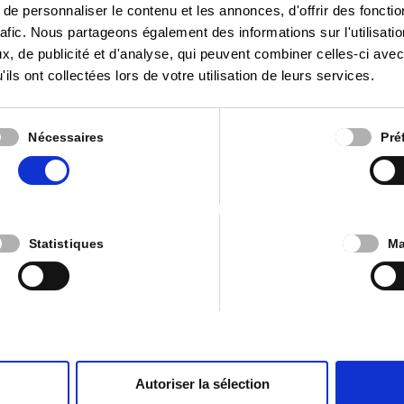
e personnaliser le contenu et les annonces, d'offrir des fonctio
rafic. Nous partageons également des informations sur l'utilisati
, de publicité et d'analyse, qui peuvent combiner celles-ci avec
e – incluant la bibliothèque communale – et la construction d
ils ont collectées lors de votre utilisation de leurs services.
 – dont une piste d’athlétisme à la COVA – à la rencontre des a
pour les promenades et la pratique du sport libre.
t village, pour créer des lieux de convivialité.
Nécessaires
Pré
de proximité à Arlon.
errain, pour la sécurité de chacun – par exemple pour lutter 
liers, via des primes énergétiques et une simplification des d
Statistiques
Ma
e meilleure mixité des logements, notamment à destination de
ble.
Autoriser la sélection